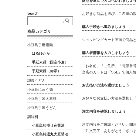
商品を選んでカゴへいれましょ
お好きな商品を選び、ご希望の
購入手続きへ進みましょう
商品カテゴリ
ショッピングカート画面で商品
小豆島手延素麺
購入者情報を入力しましょう
はるゆたか
手延素麺（国産小麦）
「お名前」「ご住所」「電話番
手延素麺（赤帯）
当店のカートは「SSL」で個人
讃岐うどん
お支払い方法を選びましょう
小豆島にゅう麺
お好きなお支払い方法を選択し
小豆島手延太素麺
小豆島手延うどん
注文内容を確認しましょう
調味料
注文内容をご確認ください。間
小豆島杉樽仕込醤油
ご注文完了！ありがとうござい
小豆島特選丸大豆醤油