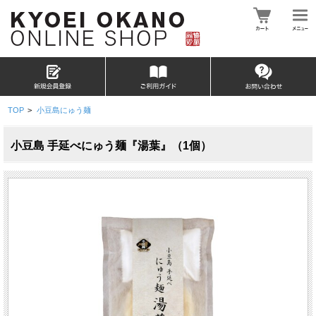
TOP
>
小豆島にゅう麺
小豆島 手延べにゅう麺『湯葉』（1個）