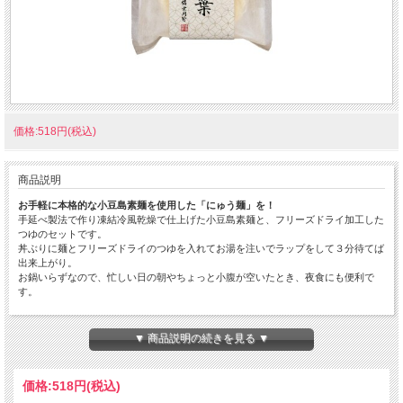
価格:518円(税込)
商品説明
お手軽に本格的な小豆島素麺を使用した「にゅう麺」を！
手延べ製法で作り凍結冷風乾燥で仕上げた小豆島素麺と、フリーズドライ加工した
つゆのセットです。
丼ぶりに麺とフリーズドライのつゆを入れてお湯を注いでラップをして３分待てば
出来上がり。
お鍋いらずなので、忙しい日の朝やちょっと小腹が空いたとき、夜食にも便利で
す。
湯葉や三つ葉に加え、ゆずの風味で爽やかな味わいに仕上げました。
▼ 商品説明の続きを見る ▼
YSN1
小豆島 手延べにゅう麺『湯葉』（1個）
■内容量：52g（麺40g）
価格:
518円
(税込)
■保存方法：常温保存