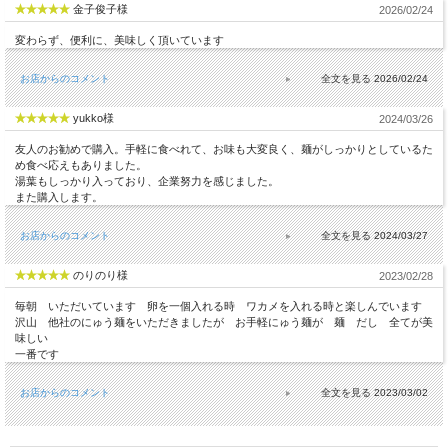
金子俊子様
2026/02/24
変わらず、便利に、美味しく頂いています
お店からのコメント
2026/02/24
yukko様
2024/03/26
友人のお勧めで購入。手軽に食べれて、お味も大変良く、麺がしっかりとしているた
め食べ応えもありました。
湯葉もしっかり入っており、企業努力を感じました。
また購入します。
お店からのコメント
2024/03/27
のりのり様
2023/02/28
毎朝 いただいています 卵を一個入れる時 ワカメを入れる時と楽しんでいます
沢山 他社のにゅう麺をいただきましたが お手軽にゅう麺が 麺 だし 全てが美
味しい
一番です
お店からのコメント
2023/03/02