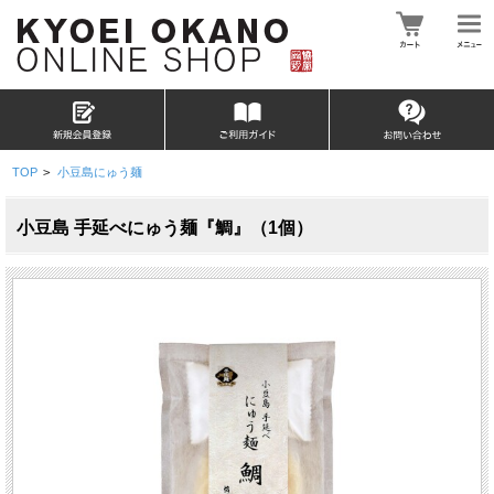
TOP
>
小豆島にゅう麺
小豆島 手延べにゅう麺『鯛』（1個）