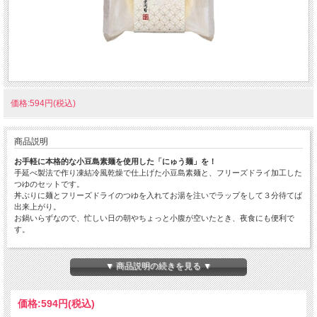
価格:594円(税込)
商品説明
お手軽に本格的な小豆島素麺を使用した「にゅう麺」を！
手延べ製法で作り凍結冷風乾燥で仕上げた小豆島素麺と、フリーズドライ加工した
つゆのセットです。
丼ぶりに麺とフリーズドライのつゆを入れてお湯を注いでラップをして３分待てば
出来上がり。
お鍋いらずなので、忙しい日の朝やちょっと小腹が空いたとき、夜食にも便利で
す。
鯛のほぐし身が入った清汁仕立てのフリーズドライは、出汁のきいた上品な味わい
に仕上げました。
▼ 商品説明の続きを見る ▼
TSN1
小豆島 手延にゅう麺『鯛』（1個）
価格:
594円
(税込)
■内容量：52g（麺40g）