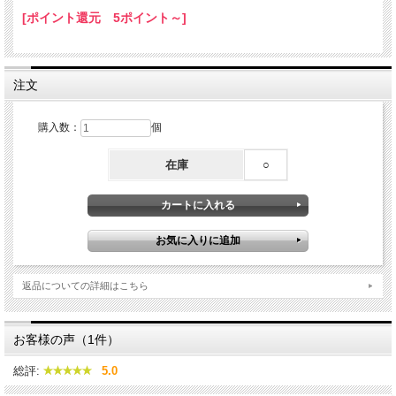
■保存方法：常温保存
[ポイント還元 5ポイント～]
※アレルギー表示対象品目：小麦、大豆、ごま
注文
購入数：
個
在庫
○
返品についての詳細はこちら
お客様の声（1件）
総評:
5.0